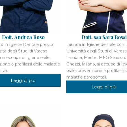
Dott. Andrea Roso
Dott. ssa Sara Bossi
o in Igiene Dentale presso
Laurata in Igiene dentale con L
rsità degli Studi di Varese
Università degli Studi di Varese
a si occupa di Igiene orale,
Insubria, Master MEG Studio do
ione e profilassi delle malattie
Ghezzi, Milano, si occupa di Ig
tali.
orale, prevenzione e profilassi 
malattie parodontali.
Leggi di più
Leggi di più