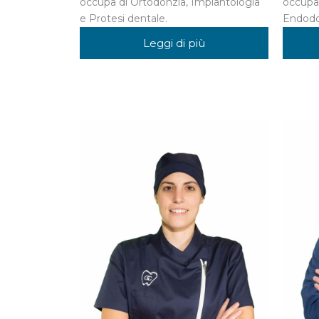
occupa di Ortodonzia, Implantologia
occupa 
e Protesi dentale.
Endodon
Leggi di più