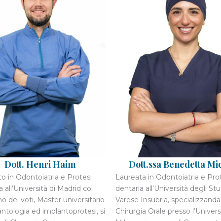
Dott. Henri Haim
Dott.ssa Benedetta Mic
o in Odontoiatria e Protesi
Laureata in Odontoiatria e Pro
a all’Università di Madrid col
dentaria all’Università degli Stu
 dei voti, Master universitario
Varese Insubria, specializzanda
antologia ed implantoprotesi, si
Chirurgia Orale presso l’Univers